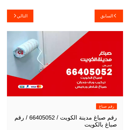
تصفّح
السابق
التالي
المقالات
رقم صباغ
رقم صباغ مدينة الكويت / 66405052 / رقم
صباغ بالكويت