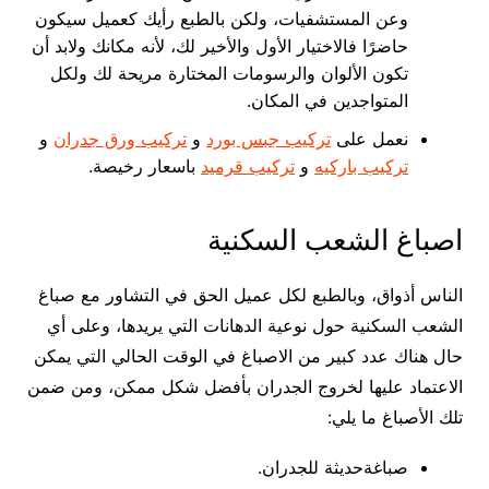
وعن المستشفيات، ولكن بالطبع رأيك كعميل سيكون
حاضرًا فالاختيار الأول والأخير لك، لأنه مكانك ولابد أن
تكون الألوان والرسومات المختارة مريحة لك ولكل
المتواجدين في المكان.
نعمل على
تركيب جبس بورد
و
تركيب ورق جدران
و
تركيب باركيه
و
تركيب قرميد
باسعار رخيصة.
اصباغ الشعب السكنية
الناس أذواق، وبالطبع لكل عميل الحق في التشاور مع صباغ
الشعب السكنية حول نوعية الدهانات التي يريدها، وعلى أي
حال هناك عدد كبير من الاصباغ في الوقت الحالي التي يمكن
الاعتماد عليها لخروج الجدران بأفضل شكل ممكن، ومن ضمن
تلك الأصباغ ما يلي:
صباغةحديثة للجدران.